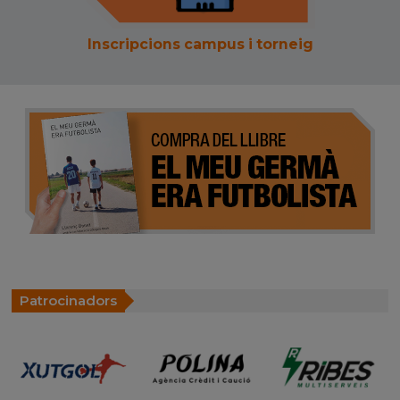
Inscripcions campus i torneig
Patrocinadors