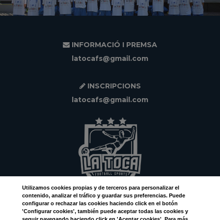
INFORMACIÓ I PREMSA
latocafs@gmail.com
INSCRIPCIONS
latocafs@gmail.com
Utilizamos
cookies
propias y de terceros para personalizar el
contenido, analizar el tráfico y guardar sus preferencias. Puede
configurar o rechazar las cookies haciendo click en el botón
Facebook
'Configurar cookies', también puede aceptar todas las cookies y
seguir navegando haciendo click en 'Aceptar cookies'. Para más