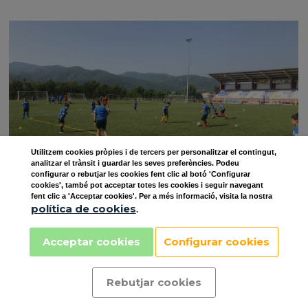
Utilitzem
cookies
pròpies i de tercers per personalitzar el contingut,
analitzar el trànsit i guardar les seves preferències. Podeu
configurar o rebutjar les cookies fent clic al botó 'Configurar
cookies', també pot acceptar totes les cookies i seguir navegant
fent clic a 'Acceptar cookies'. Per a més informació, visita la nostra
política de cookies
.
Acceptar cookies
Configurar cookies
CAMPUS AL MES D'AGOST
Rebutjar cookies
Seguim amb els nostres campus durant el mes
d'Agost a les localitats de Mollerussa i Rialp.