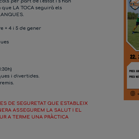
ls per part de l'estat i
s'han
m que
LA TOCA
seguirà els
LANQUES.
re + 4 i 5 de gener
ques
1:30h)
ques i
divertides.
premis.
ES DE SEGURETAT QUE ESTABLEIX
ERA ASSEGUREM LA SALUT I EL
UR A TERME UNA PRÀCTICA