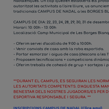
nadalenques. Un cop queden establerts els protoco
autoritzat les activitats a l'aire lliure
, us anuncie
tradicionals
CAMPUS DE NADAL a les BORGES B
CAMPUS DE DIA:
22, 23, 24, 28, 29, 30, 31 de desemb
Horari:
10: 00h - 13: 00h
Localizació:
Camp Municipal de Les Borges Blan
- Oferim
servei d'acollida
de 9:00 a 10:00h.
- Venir
canviats de casa
amb la roba esportida.
- Portar
esmorzar i aigua
de casa (descans a les 1
- Proposem
tecnificacions
+ competicions dinàmi
- Oferim treballs de
cohesió de grup
+ sortejos i 
**DURANT EL CAMPUS, ES SEGUIRAN LES NORM
LES AUTORITATS COMPETENTS. D'AQUESTA MAN
BENESTAR DELS NOSTRES JUGADORS/ES PER D
ESPORTIVA RESPONSABLE I SEGURA. **
INSCRIPCIONS CAMPUS DE NADAL (Clica aquí)