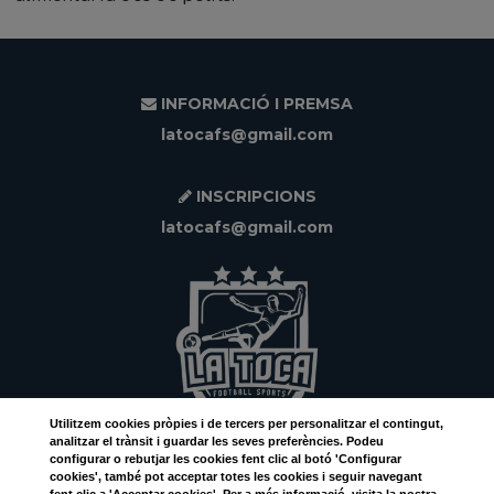
INFORMACIÓ I PREMSA
latocafs@gmail.com
INSCRIPCIONS
latocafs@gmail.com
Utilitzem
cookies
pròpies i de tercers per personalitzar el contingut,
analitzar el trànsit i guardar les seves preferències. Podeu
configurar o rebutjar les cookies fent clic al botó 'Configurar
Facebook
cookies', també pot acceptar totes les cookies i seguir navegant