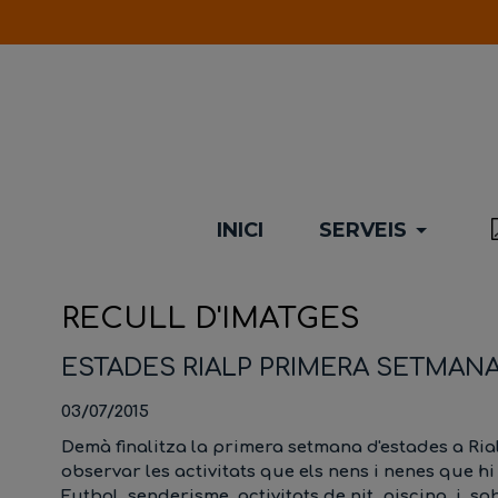
INICI
SERVEIS
RECULL D'IMATGES
ESTADES RIALP PRIMERA SETMAN
03/07/2015
Demà finalitza la primera setmana d'estades a Ria
observar les activitats que els nens i nenes que hi 
Futbol, senderisme, activitats de nit, piscina, i, so