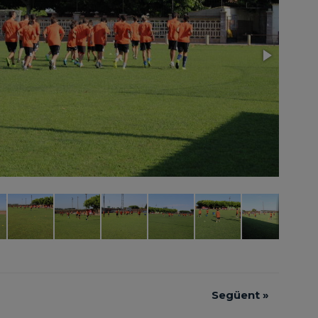
Següent
»